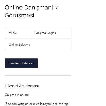
Online Danışmanlık
Görüşmesi
İletişime
Geçiniz
50 dk.
5
İletişime Geçiniz
0
d
Online Buluşma
k
.
Randevu talep et
Hizmet Açıklaması
Çalışma Alanları:
(Sadece yetişkinlerle ve bireysel psikoterapi