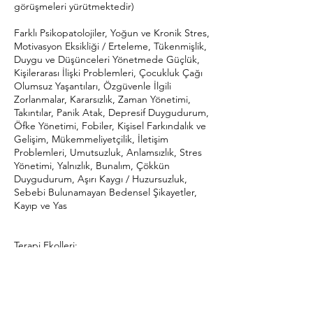
görüşmeleri yürütmektedir)
Farklı Psikopatolojiler, Yoğun ve Kronik Stres,
Motivasyon Eksikliği / Erteleme, Tükenmişlik,
Duygu ve Düşünceleri Yönetmede Güçlük,
Kişilerarası İlişki Problemleri, Çocukluk Çağı
Olumsuz Yaşantıları, Özgüvenle İlgili
Zorlanmalar, Kararsızlık, Zaman Yönetimi,
Takıntılar, Panik Atak, Depresif Duygudurum,
Öfke Yönetimi, Fobiler, Kişisel Farkındalık ve
Gelişim, Mükemmeliyetçilik, İletişim
Problemleri, Umutsuzluk, Anlamsızlık, Stres
Yönetimi, Yalnızlık, Bunalım, Çökkün
Duygudurum, Aşırı Kaygı / Huzursuzluk,
Sebebi Bulunamayan Bedensel Şikayetler,
Kayıp ve Yas
Terapi Ekolleri:
Bilişsel Davranışçı Terapi
EMDR (Göz Hareketleri ile Duyarsızlaştırma
ve Yeniden İşleme Terapisi)
Metakognitif Terapi ve Şema Terapi